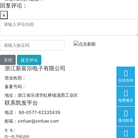
回复评论：
×
关闭
提交评论
浙江新富尔电子有限公司
营业执照：
在线咨询
备案号码：
地址：浙江省乐清市虹桥镇溪西工业区
免费通话
联系凯发平台
电话： 86-0577-62335939
微信联系
邮箱：
xinfuer@xinfuer.com
q q：
扫一扫 手机访问