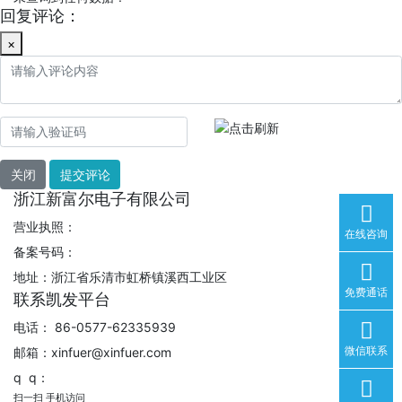
回复评论：
×
关闭
提交评论
浙江新富尔电子有限公司
营业执照：
在线咨询
备案号码：
地址：浙江省乐清市虹桥镇溪西工业区
免费通话
联系凯发平台
电话： 86-0577-62335939
微信联系
邮箱：
xinfuer@xinfuer.com
q q：
扫一扫 手机访问