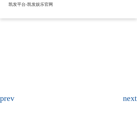
1.25mm系列-凯发平台
凯发平台-凯发娱乐官网