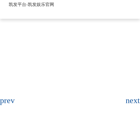
1.25mm系列-凯发平台
凯发平台-凯发娱乐官网