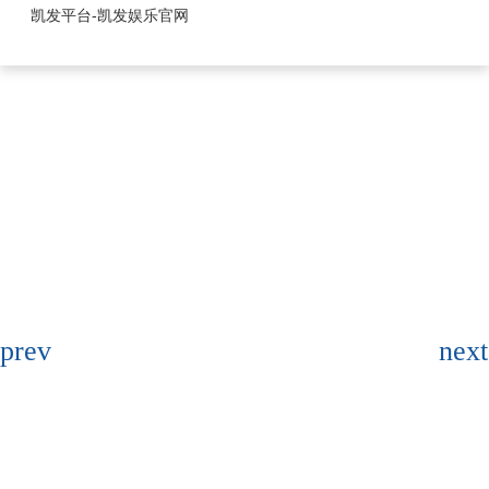
1.25mm系列-凯发平台
凯发平台-凯发娱乐官网