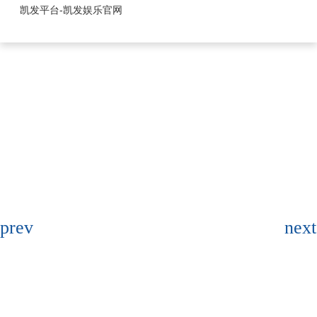
1.25mm系列-凯发平台
凯发平台-凯发娱乐官网