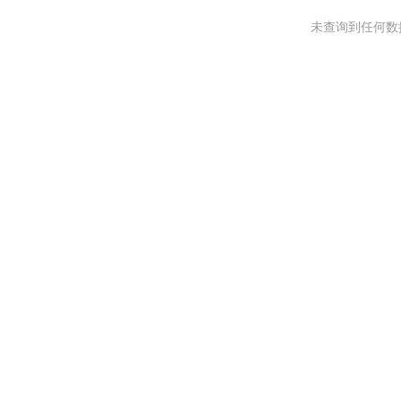
未查询到任何数