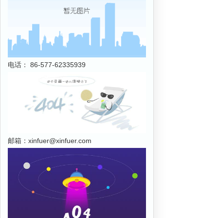
电话： 86-577-62335939
邮箱：
xinfuer@xinfuer.com