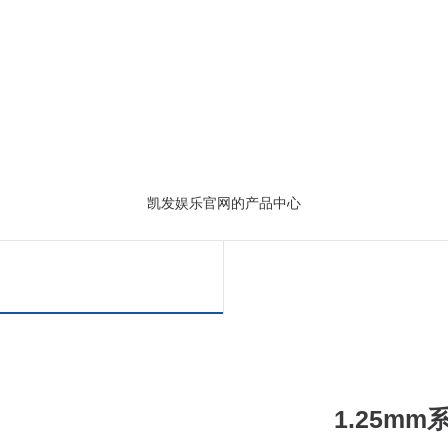
凯发娱乐官网的产品中心
1.25mm