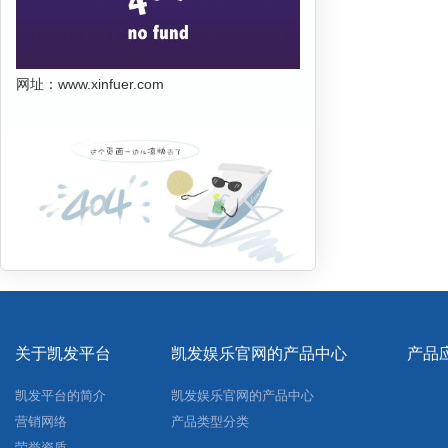
网址：www.xinfuer.com
关于凯发平台
凯发娱乐官网的产品中心
产品
凯发平台的简介
凯发娱乐官网的产品中心
营销网络
产品类型分类
荣誉资质