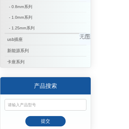
- 0.8mm系列
- 1.0mm系列
- 1.25mm系列
usb插座
新能源系列
卡座系列
产品搜索
提交