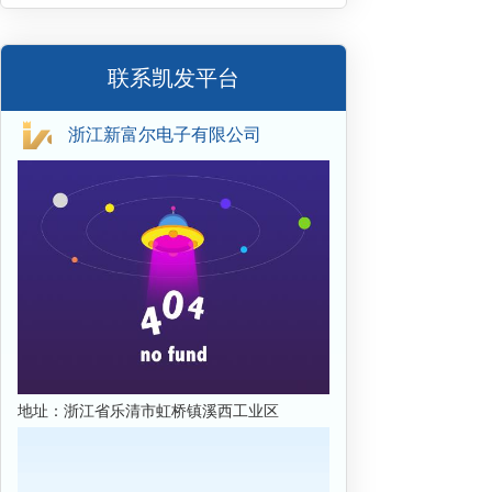
联系凯发平台
浙江新富尔电子有限公司
地址：浙江省乐清市虹桥镇溪西工业区