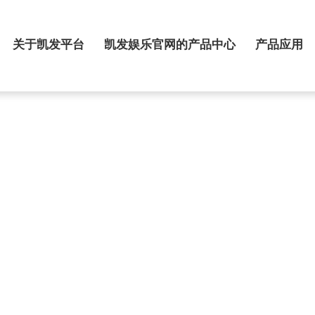
关于凯发平台
凯发娱乐官网的产品中心
产品应用