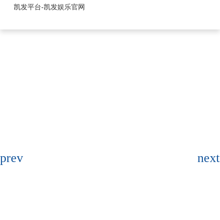
1.25mm系列-凯发平台
凯发平台-凯发娱乐官网