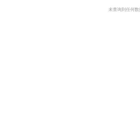
未查询到任何数