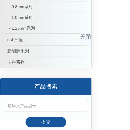
- 0.8mm系列
- 1.0mm系列
- 1.25mm系列
usb插座
新能源系列
卡座系列
产品搜索
提交