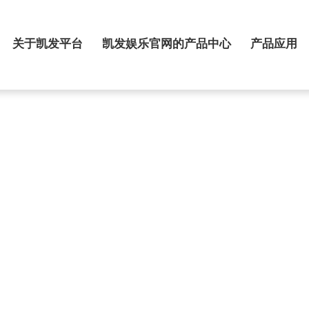
关于凯发平台
凯发娱乐官网的产品中心
产品应用