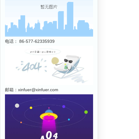
电话： 86-577-62335939
邮箱：
xinfuer@xinfuer.com