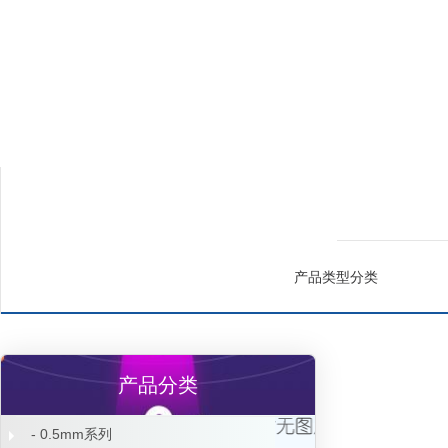
产品类型分类
产品分类
- 0.5mm系列