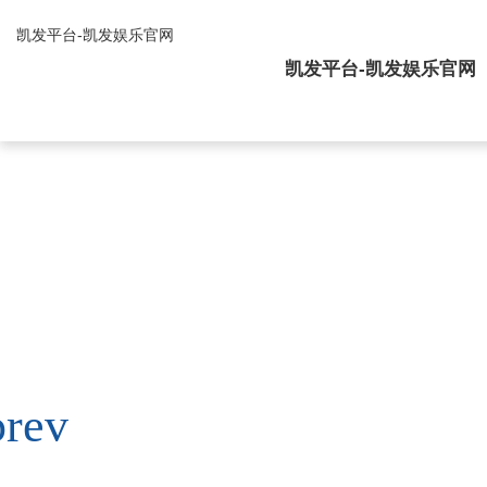
1.25mm系列-凯发平台
凯发平台-凯发娱乐官网
凯发平台-凯发娱乐官网