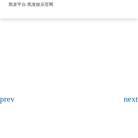
1.25mm系列-凯发平台
凯发平台-凯发娱乐官网