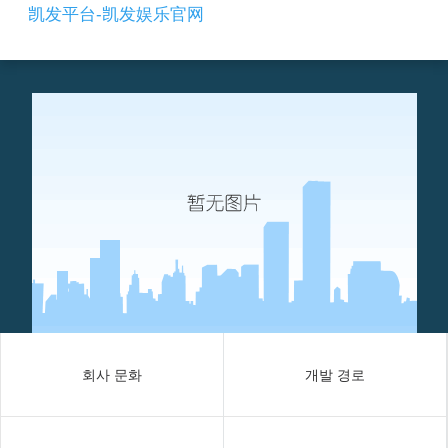
사업 환경-凯发平台
凯发平台-凯发娱乐官网
회사 문화
개발 경로