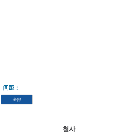
间距：
全部
철사