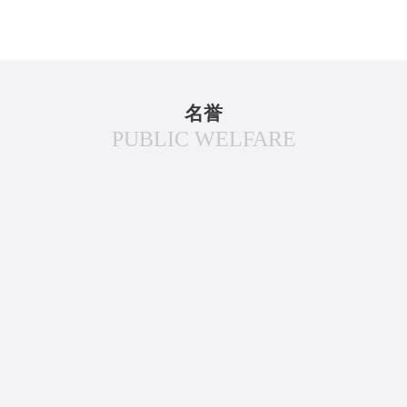
名誉
PUBLIC WELFARE