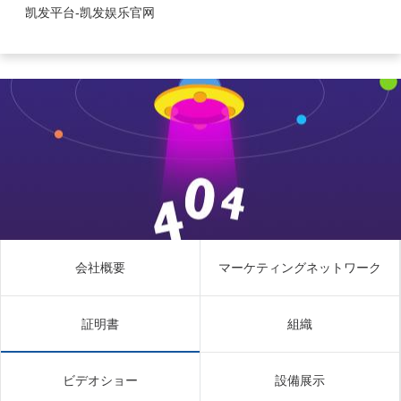
証明書-凯发平台
凯发平台-凯发娱乐官网
会社概要
マーケティングネットワーク
証明書
組織
ビデオショー
設備展示