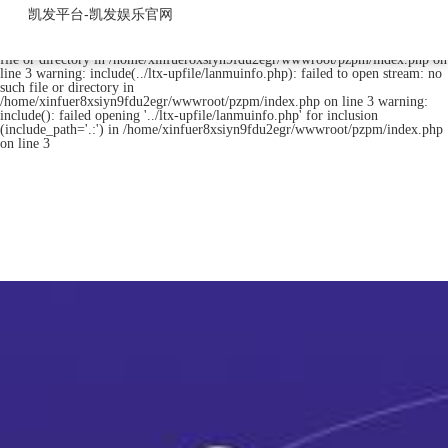
排针排母-凯发平台
凯发平台-凯发娱乐官网
warning: include(../ltx-upfile/lanmuinfo.php): failed to open stream: no such
file or directory in /home/xinfuer8xsiyn9fdu2egr/wwwroot/pzpm/index.php on
line 3 warning: include(../ltx-upfile/lanmuinfo.php): failed to open stream: no
such file or directory in
/home/xinfuer8xsiyn9fdu2egr/wwwroot/pzpm/index.php on line 3 warning:
include(): failed opening '../ltx-upfile/lanmuinfo.php' for inclusion
(include_path='.:') in /home/xinfuer8xsiyn9fdu2egr/wwwroot/pzpm/index.php
on line 3