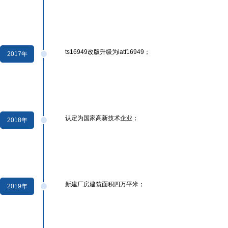
ts16949改版升级为iatf16949；
2017年
认定为国家高新技术企业；
2018年
新建厂房建筑面积四万平米；
2019年