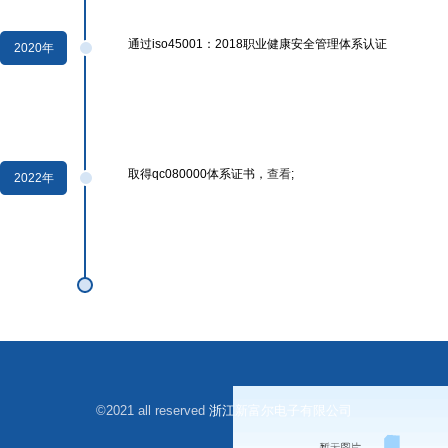
通过iso45001：2018职业健康安全管理体系认证
2020年
取得qc080000体系证书，
查看
;
2022年
©2021 all reserved
浙江新富尔电子有限公司