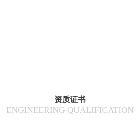
资质证书
ENGINEERING QUALIFICATION