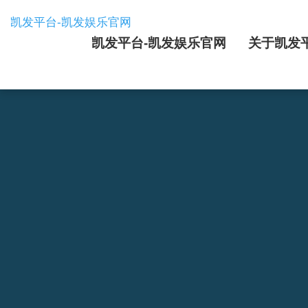
行业新闻-凯发平台
凯发平台-凯发娱乐官网
凯发平台-凯发娱乐官网
关于凯发