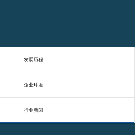
发展历程
企业环境
行业新闻