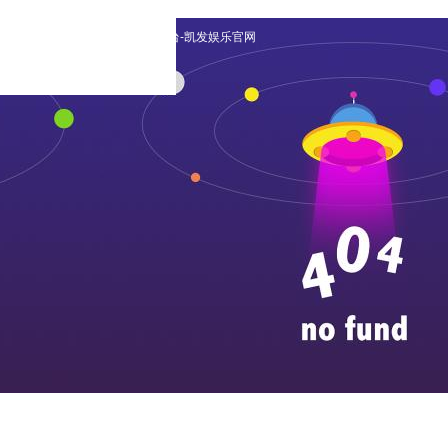
english
|
日本語の
|
凯发平台-凯发娱乐官网