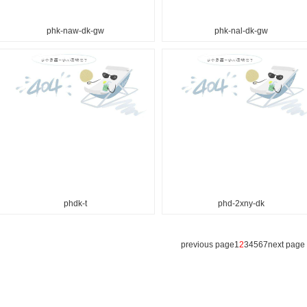
phk-naw-dk-gw
phk-nal-dk-gw
phdk-t
phd-2xny-dk
previous page
1
2
3
4
5
6
7
next page