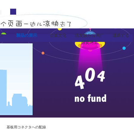
ス
企業文化
凯发娱乐官网的
連絡する
製品の展示
招贤纳士
基板用コネクタへの配線