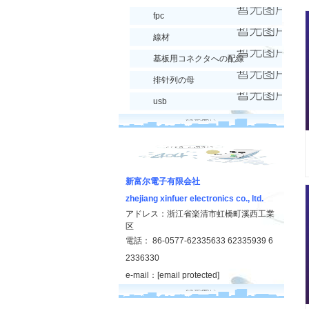
fpc
線材
基板用コネクタへの配線
排针列の母
usb
新富尔電子有限会社
zhejiang xinfuer electronics co., ltd.
アドレス：浙江省楽清市虹橋町溪西工業
区
電話： 86-0577-62335633 62335939 6
2336330
e-mail：
[email protected]