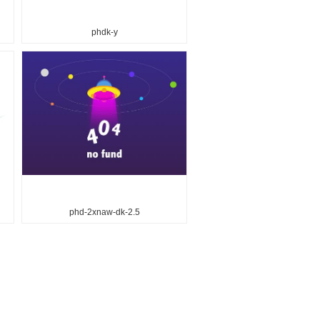
phdk-y
phd-2xnaw-dk-2.5