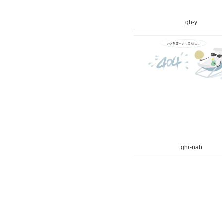
gh-y
ghr-nab