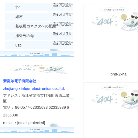
fpc
線材
基板用コネクタへの配線
排针列の母
usb
phd-2xnal
新富尔電子有限会社
zhejiang xinfuer electronics co., ltd.
アドレス：浙江省楽清市虹橋町溪西工業
区
電話： 86-0577-62335633 62335939 6
2336330
e-mail：
[email protected]