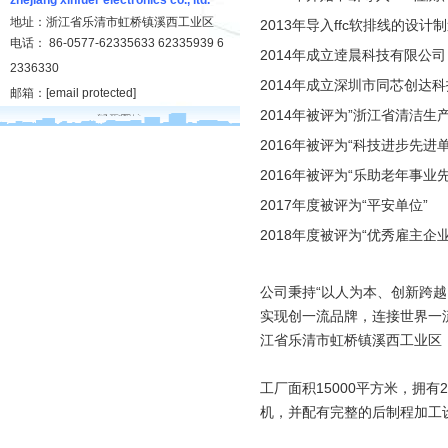
zhejiang xinfuer electronics co., ltd.
地址：浙江省乐清市虹桥镇溪西工业区
2013年导入ffc软排线的设计制
电话： 86-0577-62335633 62335939 6
2014年成立逹晨科技有限公
2336330
2014年成立深圳市同芯创达
邮箱：
[email protected]
2014年被评为”浙江省清洁生
2016年被评为“科技进步先进单
2016年被评为“乐助老年事业
2017年度被评为“平安单位”
2018年度被评为“优秀雇主企业
公司秉持“以人为本、创新跨
实现创一流品牌，连接世界一
江省乐清市虹桥镇溪西工业区
工厂面积15000平方米，拥有
机，并配有完整的后制程加工