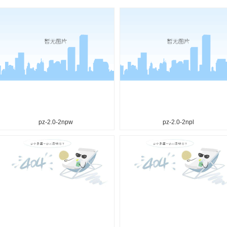
pz-2.0-2npw
pz-2.0-2npl