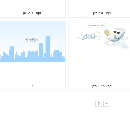
pz-2.0-1npl
pz-2.0-1npl
7
pz-1.27-2npl
2
>