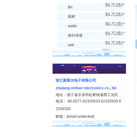
fpc
线材
wafer
排针排母
usb
浙江新富尔电子有限公司
zhejiang xinfuer electronics co., ltd.
地址：浙江省乐清市虹桥镇溪西工业区
电话： 86-0577-62335633 62335939 6
2336330
邮箱：
[email protected]