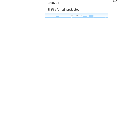
详
2336330
邮箱：
[email protected]