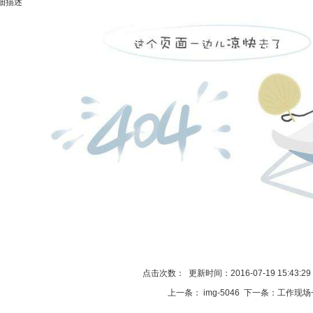
细描述
点击次数： 更新时间：2016-07-19 15:43:2
上一条：
img-5046
下一条：
工作现场