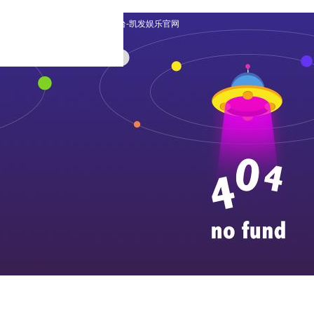
english
|
日本語の
|
凯发平台-凯发娱乐官网