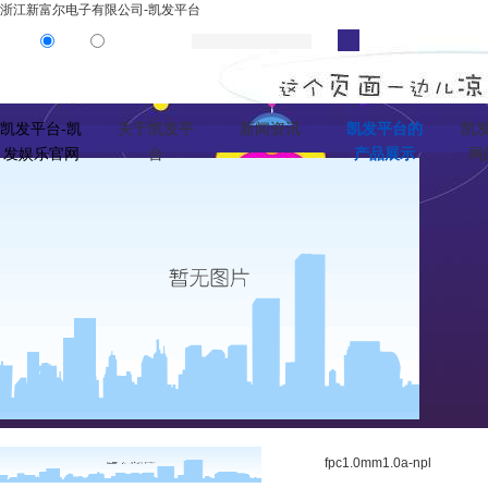
浙江新富尔电子有限公司-凯发平台
产品
新闻
凯发平台-凯
关于凯发平
新闻资讯
凯
凯发平台的
发娱乐官网
台
网
产品展示
fpc1.0mm1.0a-npl