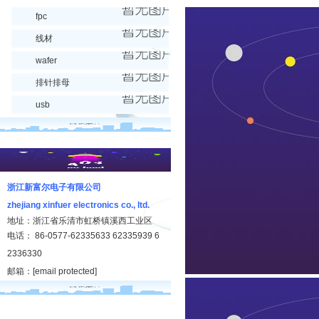
fpc
线材
wafer
排针排母
usb
浙江新富尔电子有限公司
zhejiang xinfuer electronics co., ltd.
地址：浙江省乐清市虹桥镇溪西工业区
电话： 86-0577-62335633 62335939 6
2336330
邮箱：
[email protected]