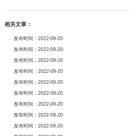
面双面以及多层结构的柔性线路板。2 ffc是用上下两层绝缘箔膜中
间夹上扁平铜箔，成品较简单。间距 系列 电路 额定电流（ac / dc）
相关文章：
额定等级 (ac/dc) 接触电阻（初 期） 绝缘电阻 绝缘电压 机械耐久性
周期 温度范围 0。3mm sfy fpc 0。2a 50v 50mωmax。 50mω
发布时间：2022-09-20
min。 ac200v 。全间距 tp：最外部两条导体中心线之间的距离，
发布时间：2022-09-20
tp=p*（n-1）；总宽度 w：排线两个边缘中间的距离，w=p*（n
发布时间：2022-09-20
1）；总长度 tl：排线两端的距离；插入厚度 tt：排线两个连接端的
厚度；。2、深圳市金骏电路技术有限公司 主营产品：柔性线路板，
发布时间：2022-09-20
软板，fpc。地址：宝安沙井丽城工业区y栋3楼。成立时间：2019-
发布时间：2022-09-20
05-15。3、深圳市嘉利诚电子科技有限公司 主营产品：排针，排
发布时间：2022-09-20
母，ffc/fpc连接器，针座，简牛，牛角，ss。珠三角柔性线路板公司
发布时间：2022-09-20
资料 厂家名称 全称 产品类型 地理位置 深圳
发布时间：2022-09-20
发布时间：2022-09-20