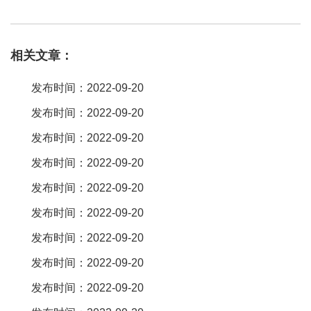
5ph/1。2h的掀盖式国内的市场还不成熟的。排线就很便宜一般都在
几毛钱几分钱。的确目前fpc及ffc连接器市场上很大一部分已被
相关文章：
molex、amp这些大品牌所垄断，价格又都太贵，就是大厂商有些用
这些世界级厂商的fpc及ffc连接器产品也一样很难承受。按你的要求
发布时间：2022-09-20
目前瀚荃电子是个不错的选择，瀚荃总部设在台湾，fpc连接器：
发布时间：2022-09-20
fpc（flexible printed circuit board翻译成中文就是：柔性印刷电路
发布时间：2022-09-20
板，通俗讲就是用软性材料（可以折叠、弯曲的材料）做成的pcb）
连接器用于lcd显示屏到驱动电路(pcb)的连接。产品主要应用于各种
发布时间：2022-09-20
数码通讯产品、便携。fpc（flexible printed circuit board翻译成中文
发布时间：2022-09-20
就是：柔性印刷电路板，通俗讲就是用软性材料（可以折叠、弯曲
发布时间：2022-09-20
的材料）做成的pcb）连接器用于lcd显示屏到驱动电路(pcb)的连
发布时间：2022-09-20
接，主要以0。5mm pitch产品为主。像fh34srj-8s-0。有很多厂商都
发布时间：2022-09-20
做这种连接器，一般来说
发布时间：2022-09-20