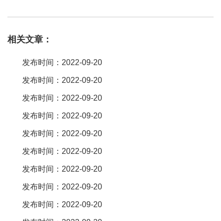
连接器用于lcd显示屏到驱动电路(pcb)的连接作用。fpc连接器的发
展也随着电子设备的变化而变化，平板电脑、数码相机、手机、笔
相关文章：
记本电脑等数码通讯产品上。blade pin弹片微针模组在fpc连接器测
试中，小pitch领域的可取值范围大，小到0。15mm，大到0。4mm
发布时间：2022-09-20
往上都能轻松应对，在复杂的测试环境下也能保持性能稳定，表现
发布时间：2022-09-20
优越。easy-on ffc fpc连接器其设计可满足汽车制造商与电视显示器
发布时间：2022-09-20
制造商对信息市场不断增长的需求，并且满足设计人员对小螺距、
高可靠性连接器的需求。easy-on ffc/fpc 连接器提供 0。5 毫米螺距
发布时间：2022-09-20
和 1。00 毫米螺距的形式，在。fpc连接器也被称为柔性电路印刷连
发布时间：2022-09-20
接器，其最大特点就是电缆密度高、体积轻薄、传输高速。fpc连接
发布时间：2022-09-20
器以高密度、小间距为主要发展方向，在使用中能最大程度地保证
发布时间：2022-09-20
电流的流畅性和传输的可靠性，还有着将电信号转变为光信号的
发布时间：2022-09-20
作。1。一插即可连接 相比于传统的需要翻盖才能作业的f
发布时间：2022-09-20