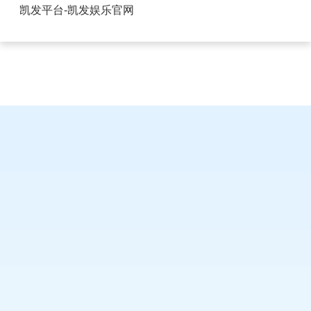
茂名FPC板对板连接器生产厂家-凯发平台
凯发平台-凯发娱乐官网