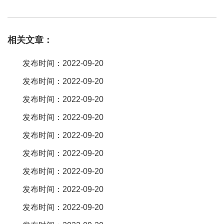
器
特点
fpc连接器
在电子产品市场中应用。
连接器
有很多种类，分为
板对板连接器
、线对板连接器、
fpc
连接器、ffc连接器等几种类型。
相关文章：
板对板连接器
作为传输功能最强的连接器之一，它的特点是板对板
公母座配对使用。我们都是从鸿威拿的，他们做的还算专业吧，合
发布时间：2022-09-20
作了2-3年了，他们做
连接器
6-7年了，还在做外贸单，主要是做质
发布时间：2022-09-20
量比较高的
连接器
。你去联系下他们吧!可以去他们网站上去看看
发布时间：2022-09-20
ww。usb
连接器
、
板对板连接器
、排针排母这些连接器都是常规的
连接器，txga都可以找到的，也能够定制连接器，这些连接器基本
发布时间：2022-09-20
上连接器
厂家
都有做的。宏利来分享一下，
fpc
0。5 mm间距的
连接
发布时间：2022-09-20
器
有很多种类哦，每一款的厚度也是不一样的，有翻盖的，又面接
发布时间：2022-09-20
的，抽屉式的。可以在淘宝店里找，或者凯发娱乐官网
发布时间：2022-09-20
发布时间：2022-09-20
发布时间：2022-09-20