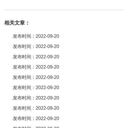
产品出现。从更长远的方向看，将来fpc连接器将有望实现与其它手
机部件一同整合在手机或其lcd模组。fpc（flexible printed circuit
相关文章：
board翻译成中文就是：柔性印刷电路板，通俗讲就是用软性材料
（可以折叠、弯曲的材料）做成的pcb）连接器用于lcd显示屏到驱
发布时间：2022-09-20
动电路(pcb)的连接，主要以0。5mm pitch产品为主。像fh34srj-8s-
发布时间：2022-09-20
0。fpc抽屉式连接器看起来很相似，它又分为上接和下接，两款其
发布时间：2022-09-20
实是不一样的，宏利和大家一起来区分上下接的区别。抽屉式上
接，金手指朝上，抽屉式下接，金手指朝下，蓝色补强朝上。首先
发布时间：2022-09-20
把座子平贴在板子上，如果黑色的拉杆。fpc连接器又有人叫接插件
发布时间：2022-09-20
连接器。宏利和大家一起来分享一下！！！连接器是电子工程技术
发布时间：2022-09-20
人员经常接触的一种部件。它的作用非常单纯，在电路内被阻断处
发布时间：2022-09-20
或孤立不通的电路之间，架起沟通的桥梁，从而使电流流通，使电
发布时间：2022-09-20
路实现预定的。fpc连接器种类多样，可实现薄型化、小型化，高频
信号传输，具有高密集
发布时间：2022-09-20