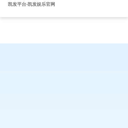
立式FPC连接器压条-凯发平台
凯发平台-凯发娱乐官网