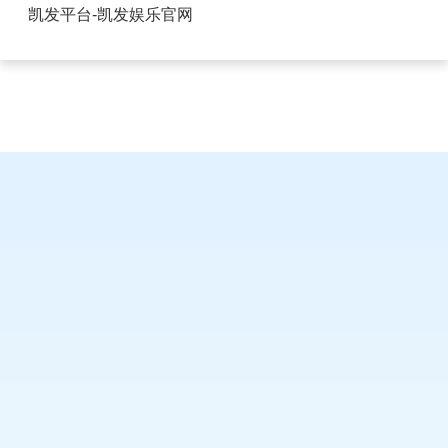
江西铝基板FPC柔性连接器-凯发平台
凯发平台-凯发娱乐官网