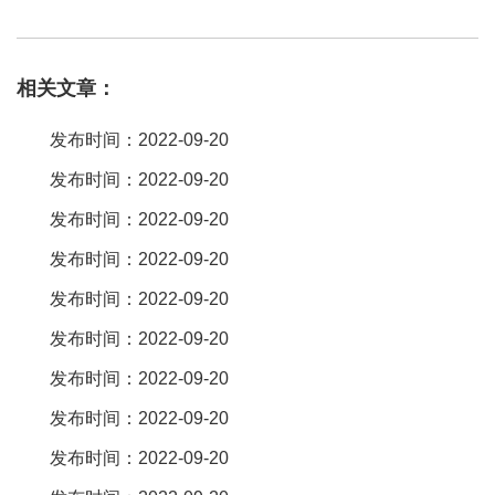
板(fpc)的特性—短小轻薄 1。短:组装工时短 所有线路都配置完成。
省去多余排线的连接工作 2。 小:体积。柔性线路板的功能可区分为
相关文章：
四种，分别为引线路 (lead line)、印刷电路 (printed circuit)、连接器
(connector) 以及多功能整合系统 (integration of function)，用途涵
发布时间：2022-09-20
盖了电脑、电脑周边辅助系统、消费性民生电器及汽车等范围 。引
发布时间：2022-09-20
脚线路 印制电路 连接器 功能整合系统 刚性印制板（rigid printed
发布时间：2022-09-20
board）: 常称为硬板。挠性印制板（flexible printed board）: 又称
为柔性板或软板。刚挠印制板（rigid-flex printed board）: 又称为刚
发布时间：2022-09-20
柔。其实是不一样的，宏利来分享一下 fpc连接器属于贴片连接器其
发布时间：2022-09-20
中的一种。又称软排线连接器，fpc连接器在市场上一种很常见的电
发布时间：2022-09-20
子连接器，它的主要作用是传输电流或信号，连接器在电路内被阻
发布时间：2022-09-20
断处或孤立不通的电路之
发布时间：2022-09-20
发布时间：2022-09-20