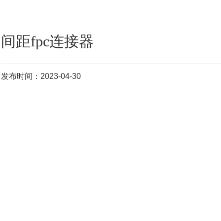
间距fpc连接器
发布时间：2023-04-30
这个，基本所有
连接器
厂商都有，如te，molex，hirose。实现智能手机
示器和机身之间的
连接
，在强度和结构上都非常地稳定可靠。
fpc连接器
发展也随着电子设备的变化而变化，以小
间距
多管脚小体积高集成度多
点的趋势发展。
器fpc连接器
fh26系列的特点 节省空间的设计:连接器高
为1。0mm的安装面积和深度是3。2毫米。 焊接端子上的0。6毫米端子
距
，现有的前面和背面的连接器。
fpc连接器
。 yf。0。3
间距fpc连接器
盖式 推荐 硕凌电子科技， 中国fpc连接器 生产基地。宏利来分享一下0。
间距
h2。0翻盖下接的
连接器
的图纸给你，可以参考一下，其它高度的
以在凯发娱乐官网免费下载。宏利来分享一下，
fpc
0。5 mm
间距
的
连接