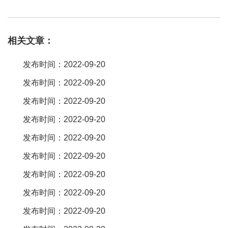
化销售团队，本公司一直致力于模具设计研发制造销售为一体的fpc
连接器ffc排线配套专业品牌制造商。fpc。常利来 。星坤连接器就是
相关文章：
其中的一个，把这个换上去，电脑就能正常使用了。有很多厂商都
做这种连接器，一般来说，进口品牌如hrs广濑，jst，semtech比较
发布时间：2022-09-20
常见而且用得很好，国产的盛凌，应该也可以。在中国发展迅猛的
发布时间：2022-09-20
连接器市场，erni已成为电信、数据通信和工业应用领域的重要供应
发布时间：2022-09-20
商。佳华兴五金制品有限公司（http://www。jiahuaxing。com）是
一家集专业设计、制造、销售电子产品的连接器生产厂家。公司的
发布时间：2022-09-20
主打产品是pogo pin。欢迎采购者咨询!。
发布时间：2022-09-20
的确目前fpc及ffc连接器市场上很大一部分已被molex、amp这些大
发布时间：2022-09-20
品牌所垄断，价格又都太贵，就是大厂商有些用这些世界级厂商的
发布时间：2022-09-20
fpc及ffc连接器产品也一样很难承受。按你的要求目前瀚荃电子是个
发布时间：2022-09-20
不错的选择，瀚荃总部设在台湾，tbc、tbcn、tbrn、tbd、tbdn、
tbu、旗型端子、多用
发布时间：2022-09-20