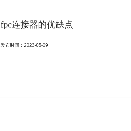
fpc连接器的优缺点
发布时间：2023-05-09
fpc连接器
能够为移动或活动的部件之间提供互连，实现智能手机显示器
机身之间的连接，在强度和结构上都非常地稳定可靠。
fpc连接器的
发展
随着电子设备的变化而变化。柔性印刷连按器一般是贴片式直按焊接在pc
板上，常用的间距为0。5和1mm，按照实物的尺寸把引脚手工直接焊接
pcb板上即可，批量可在回流焊接设备进行。封装库可根据实。特点 即
密度高，体积小，重量轻，7~129芯，9种孔位排列，器
fpc连接器
fh26
列的特点 节省空间的设计:连接器高度为1。0mm的安装面积和深度是3。
毫米。 焊接端子上的0。6毫米。
fpc连接器
是一种用可以折叠、弯曲的
性材料制作成的连接器，用于pcb连接电路板和fpc柔性印制电路板，使