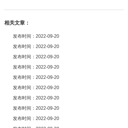
面双面以及多层结构的柔性线路板。2 ffc是用上下两层绝缘箔膜中
间夹上扁平铜箔，成品较简单。间距 系列 电路 额定电流（ac / dc）
相关文章：
额定等级 (ac/dc) 接触电阻（初 期） 绝缘电阻 绝缘电压 机械耐久性
周期 温度范围 0。3mm sfy fpc 0。2a 50v 50mωmax。 50mω
发布时间：2022-09-20
min。 ac200v 。全间距 tp：最外部两条导体中心线之间的距离，
发布时间：2022-09-20
tp=p*（n-1）；总宽度 w：排线两个边缘中间的距离，w=p*（n
发布时间：2022-09-20
1）；总长度 tl：排线两端的距离；插入厚度 tt：排线两个连接端的
厚度；。fpc连接器种类多样，可实现薄型化、小型化，高频信号传
发布时间：2022-09-20
输，具有高密集成性，柔性优良，灵活可折叠和伸缩的特点。fpc连
发布时间：2022-09-20
接器是一种用可以折叠、弯曲的软性材料制作成的连接器，用于pcb
发布时间：2022-09-20
连接电路板和fpc柔性印制电路板，使之实现。其实是不一样的，宏
发布时间：2022-09-20
利来分享一下 fpc连接器属于贴片连接器其中的一种。又称软排线
发布时间：2022-09-20
发布时间：2022-09-20