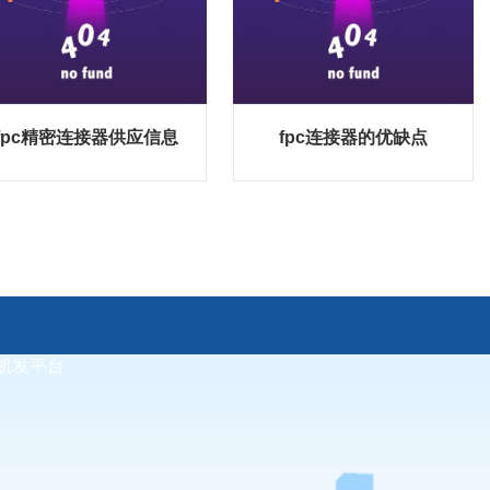
fpc精密连接器供应信息
fpc连接器的优缺点
凯发平台