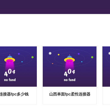
连接器fpc多少钱
山西单面fpc柔性连接器