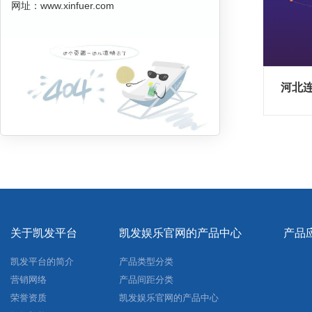
网址：www.xinfuer.com
关于凯发平台
凯发娱乐官网的产品中心
产品
凯发平台的简介
产品类型分类
营销网络
产品间距分类
荣誉资质
凯发娱乐官网的产品中心