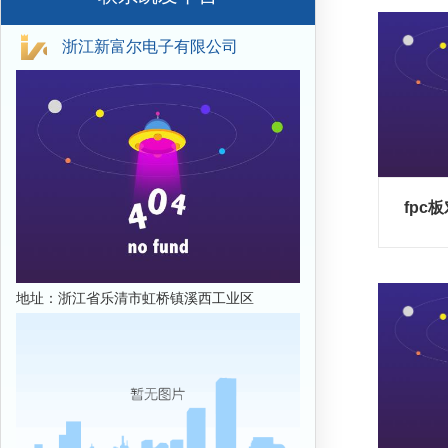
浙江新富尔电子有限公司
fpc
地址：浙江省乐清市虹桥镇溪西工业区