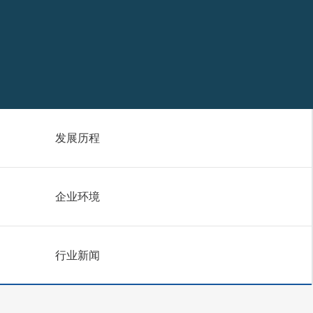
发展历程
企业环境
行业新闻