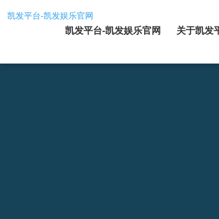
排针连接器：广泛应用于电子
凯发平台-凯发娱乐官网
凯发平台-凯发娱乐官网
关于凯发