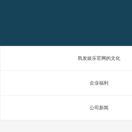
凯发娱乐官网的文化
企业福利
公司新闻