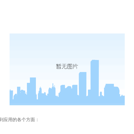
到应用的各个方面：