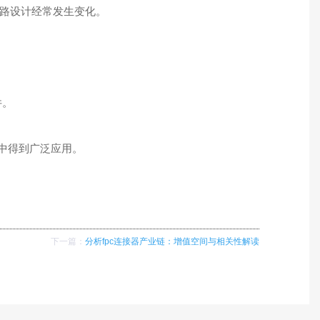
路设计经常发生变化。
件。
目中得到广泛应用。
下一篇：
分析fpc连接器产业链：增值空间与相关性解读