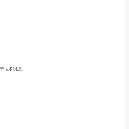
型技术制成。