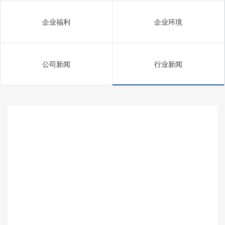
企业福利
企业环境
公司新闻
行业新闻