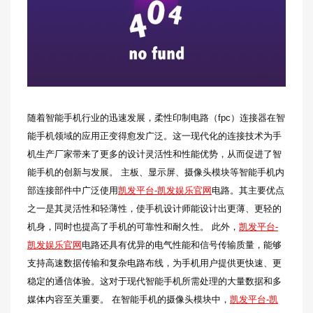
随着智能手机行业的迅速发展，柔性印制电路（fpc）连接器在智
能手机领域的应用正变得愈发广泛。这一现代化的连接技术为手
机生产厂家带来了更多的设计灵活性和性能优势，从而促进了智
能手机的创新与发展。 主板、显示屏、摄像头模块等智能手机内
部连接部件中广泛使用
凯发平台-凯发娱乐官网
电路。其主要优点
之一是其灵活性和轻薄性，使手机设计师能设计出更薄、更轻的
机身，同时也提高了手机的可靠性和耐久性。 此外，
凯发平台-
凯发娱乐官网
电路还具有优异的电气性能和信号传输质量，能够
支持高速数据传输和复杂电路布线，为手机用户提供更快速、更
稳定的通信体验。这对于现代智能手机所需处理的大量数据和多
媒体内容至关重要。 在智能手机的摄像头模块中，
凯发平台-凯