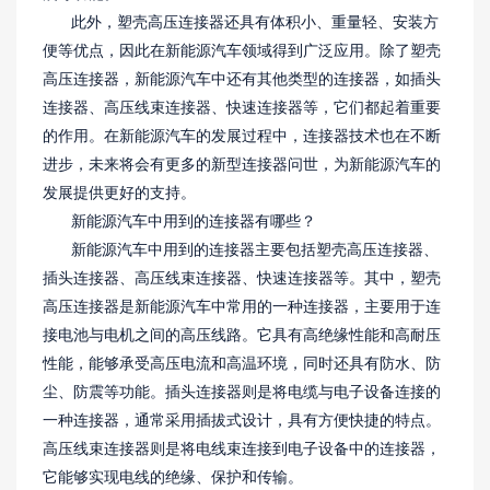
此外，塑壳高压连接器还具有体积小、重量轻、安装方
便等优点，因此在新能源汽车领域得到广泛应用。除了塑壳
高压连接器，新能源汽车中还有其他类型的连接器，如插头
连接器、高压线束连接器、快速连接器等，它们都起着重要
的作用。在新能源汽车的发展过程中，连接器技术也在不断
进步，未来将会有更多的新型连接器问世，为新能源汽车的
发展提供更好的支持。
新能源汽车中用到的连接器有哪些？
新能源汽车中用到的连接器主要包括塑壳高压连接器、
插头连接器、高压线束连接器、快速连接器等。其中，塑壳
高压连接器是新能源汽车中常用的一种连接器，主要用于连
接电池与电机之间的高压线路。它具有高绝缘性能和高耐压
性能，能够承受高压电流和高温环境，同时还具有防水、防
尘、防震等功能。插头连接器则是将电缆与电子设备连接的
一种连接器，通常采用插拔式设计，具有方便快捷的特点。
高压线束连接器则是将电线束连接到电子设备中的连接器，
它能够实现电线的绝缘、保护和传输。