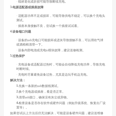
·
线材老化或折损可能导致断续充电。
3.
电源适配器或插座故障
·
适配器功率不足或损坏，可能导致供电不稳定，可以换个充电头
测试。
·
插座本身接触不良，尝试换一个插座试试看。
4.
设备端口问题
·
设备的
usb充电口可能损坏或进灰导致接触不良，可以用吹气球
或酒精棉清理一下。
·
设备内部电池或充电
ic模块故障，建议送修检测。
5.
过热保护
·
充电设备或适配器过热时，可能会自动降低充电功率，导致充电
时断时续。
·
充电时尽量避免设备过热，尤其是边玩手机边充电。
解决方法：
1.
先换一条新的
usb数据线测试。
2.
换个充电器或插座，看是否正常。
3.
清理
usb接口，确保没有灰尘或异物。
4.
检查设备是否存在软件或硬件问题（例如升级系统、恢复出厂设
置等）。
如果尝试以上方法后仍无法解决，可能是设备硬件问题，建议送维修