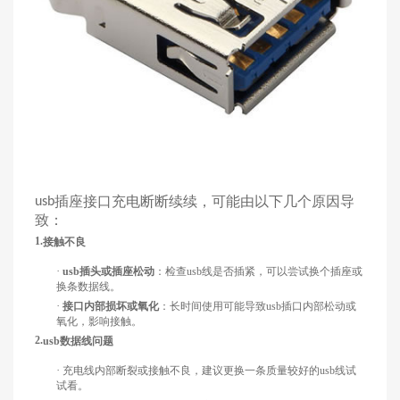
插座接口充电断断续续，可能由以下几个原因导
usb
致：
1.
接触不良
·
usb插头或插座松动
：检查
usb线是否插紧，可以尝试换个插座或
换条数据线。
·
接口内部损坏或氧化
：长时间使用可能导致
usb插口内部松动或
氧化，影响接触。
2.
usb数据线问题
·
充电线内部断裂或接触不良，建议更换一条质量较好的
usb线试
试看。