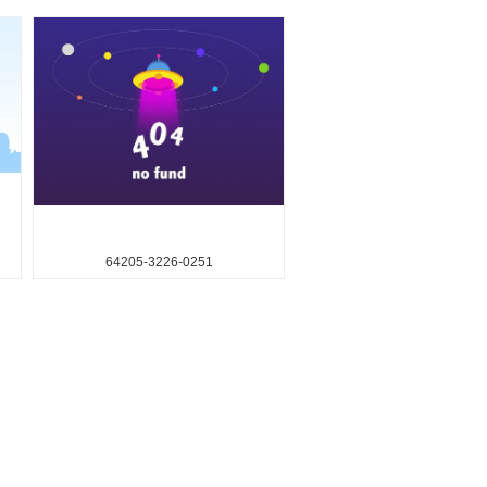
64205-3226-0251