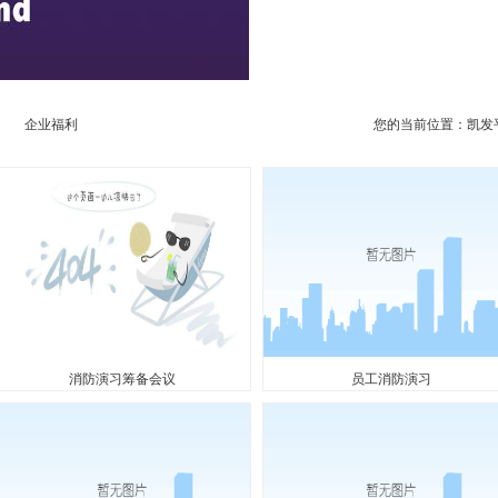
企业福利
您的当前位置：凯发
消防演习筹备会议
员工消防演习