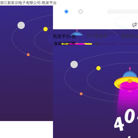
浙江新富尔电子有限公司-凯发平台
产品
新闻
凯发平台-凯
关于凯发平
新闻资讯
发娱乐官网
台