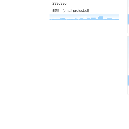
2336330
邮箱：
[email protected]