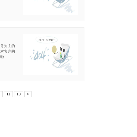
业务为主的
对客户的
和独
0
11
13
>