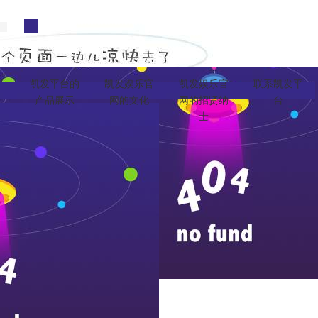
凯发平台的
凯发娱乐官
凯发娱乐官
联系凯发平
产品展示
网的文化
网的招贤纳
台
士