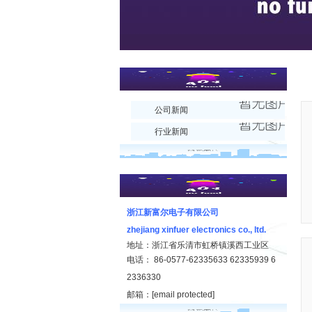
公司新闻
行业新闻
浙江新富尔电子有限公司
zhejiang xinfuer electronics co., ltd.
地址：浙江省乐清市虹桥镇溪西工业区
电话： 86-0577-62335633 62335939 6
2336330
邮箱：
[email protected]