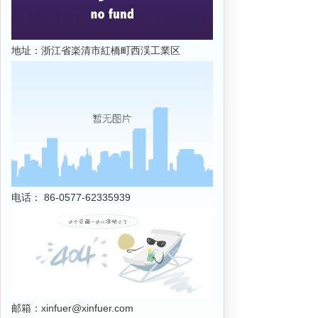
地址：浙江省楽清市紅橋町西渓工業区
电话： 86-0577-62335939
邮箱：
xinfuer@xinfuer.com