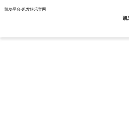
ピンヘッダー-凯发平台
凯发平台-凯发娱乐官网
凯