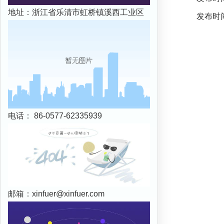
地址：浙江省乐清市虹桥镇溪西工业区
发布时间：
电话： 86-0577-62335939
邮箱：
xinfuer@xinfuer.com