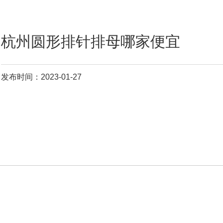
杭州圆形排针排母哪家便宜
发布时间：2023-01-27
我详细解答下。
排针排母
的厂家很多啊，txga
排针排母
有1。0、1。27、
2。0、2。54mm间距，单、双排、针长这些都是可以根据客户定制的。
针排母
设计的需求是能保证氧化膜在
排针排母
配合时破裂，而在电连执
器的有效期内确保接触界面不再被氧化。
排针排母
对于厂家的生产工艺
求比较高，深圳超越世纪生产。 您说的是电子产品上的那配件么，若是
话，我个人不建议您生它，原因这些产品，的总价太低，且产品对本身
机械精度要求较高，还要有较高镀膜技术，否则生产出的产品易产生次
排针排母
连接器型号cs10-16tz，具有优势如下1插拔式方便拆卸2冠簧插
结构，多线连接，接触可靠3每两位一组，可组合所有偶数位4电流电压