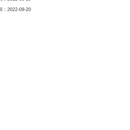
2022-09-20