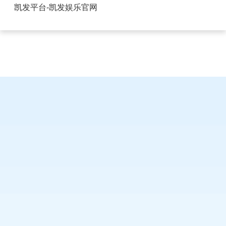
排针排母选型手册-凯发平台
凯发平台-凯发娱乐官网