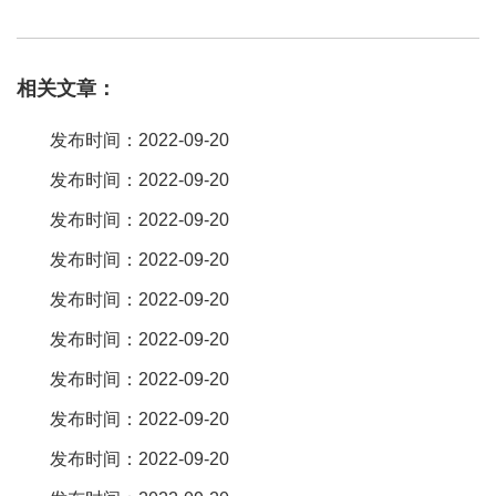
0/2。5mm 2。54mm单/双排弱，90度，h=1。5/2。0/2。5mm 2。
54mm单/双排针，smt，h=1。5/2。0/2。定位柱有2种，一种是内
相关文章：
定位柱，一种是耳定位柱。排母端子类型: u端子和y端子u型端子，
接触有3个面一般塑高低的用u型端子y型端子，接触有2个面一般塑
发布时间：2022-09-20
高高的用y型端子 3排母检测项目：1、排针与排母的整体高度。排
发布时间：2022-09-20
针排母、间牛、牛角是一种弱电板对板以及板对线的一种电子连接
发布时间：2022-09-20
器，适用于电脑周边的各类电子产品接插件连接器，希望对你的问
题有帮助！。排针就是一排：针（相当于插头），排母就是一排：
发布时间：2022-09-20
窟窿(相当于插座)。排针排母一般都是配套使用的，起到传输电流的
发布时间：2022-09-20
作用，txga排针排母主要有0。8、1。0、1。27、2。0、2。54mm
发布时间：2022-09-20
间距，排针排母连接器是一种广泛应用于电子、电器、仪表中的通
发布时间：2022-09-20
用连接器件，主要起到电流或信号传输的作用。通常排母与。深圳
发布时间：2022-09-20
市永连旺电子有限公司专业生产排针排母，排针，排母，板对板，
简牛，等一系列的连接
发布时间：2022-09-20