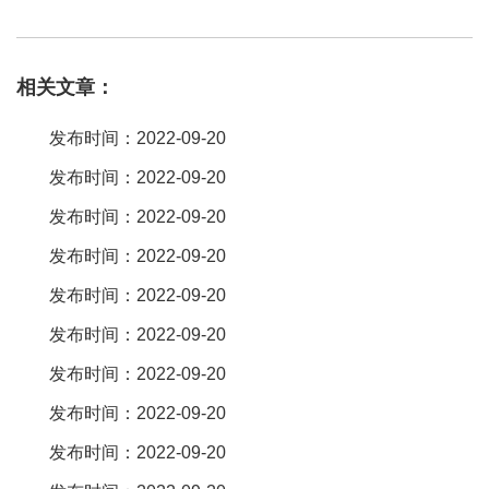
的排针 。排针厂家很多啊，不知道你在哪里？深圳超越世纪不错，
他们是专业的排针排母厂家，主要生产：排针、排母、简牛、牛
相关文章：
角、sata、esata、idc、圆孔针、网络接口、短路帽、usb、pfc、
ffc、欧式插座、plcc及游戏机周边插座等。需要的。这个厂家很多
发布时间：2022-09-20
的，身边用台湾欧盈电子的能多些吧，源头工厂有开模能力。排针
发布时间：2022-09-20
排母有很多种分类，有的厂家虽然好，但也有主要生产的规格，百
发布时间：2022-09-20
斯特电子就比较偏向双排的和单排的，而精密龙就是偏向2。54的。
各有各的好，其突出点不一样，具体的还是得你自己去了解 。君奥
发布时间：2022-09-20
连接器，我们一直是他们的客户，而且这里其他同类产品也都齐
发布时间：2022-09-20
全。知道台湾欧盈电子，是bosch飞利浦实力供应商，品质还是不错
发布时间：2022-09-20
的，交期短，源头工厂，支持开模设计。
发布时间：2022-09-20
排针排母的厂家很多啊，txga排针排母有1。0、1。27、2。0、2。
发布时间：2022-09-20
54mm间距，单、双排、针长这些都是可以根据客户定制的 。美诚
达电子 百度有 。台湾欧盈电子吧，大厂家，可以随意订制，质量
发布时间：2022-09-20
好，性能都不错