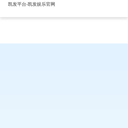
浙江排针排母货源充足-凯发平台
凯发平台-凯发娱乐官网