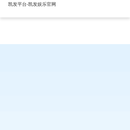
上海圆形排针排母哪家靠谱-凯发平台
凯发平台-凯发娱乐官网