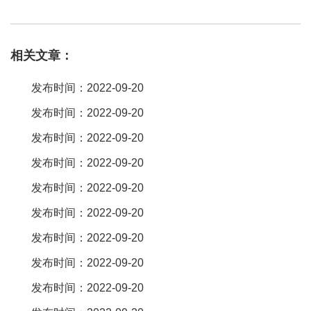
定制的。
排针排母
设计的需求是能保证氧化膜在
排针排母
配合时破
裂，而在电连执着器的有效期内确保接触界面不再被氧化。
排针排
相关文章：
母
对于厂家的生产工艺要求比较高，深圳超越世纪生产。 您说的是
电子产品上的那配件么，若是的话，我个人不建议您生它，原因这
发布时间：2022-09-20
些产品，的总价太低，且产品对本身的机械精度要求较高，还要有
发布时间：2022-09-20
较高镀膜技术，否则生产出的产品易产生次。
排针排母
连接器型号
发布时间：2022-09-20
cs10-16tz，具有优势如下1插拔式方便拆卸2冠簧插孔结构，多线连
接，接触可靠3每两位一组，可组合所有偶数位4电流电压客户任意
发布时间：2022-09-20
选择5有短接功能。 我详细说下。
发布时间：2022-09-20
发布时间：2022-09-20
发布时间：2022-09-20
发布时间：2022-09-20
发布时间：2022-09-20