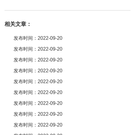
家的生产工艺要求比较高，
深圳
超越世纪生产。 您说的是电子产品
上的那配件么，若是的话，我个人不建议您生它，原因这些产品，
相关文章：
的总价太低，且产品对本身的机械精度要求较高，还要有较高镀膜
技术，否则生产出的产品易产生次。
排针排母
连接器是很常用的一
发布时间：2022-09-20
种电子元件，应用很广泛。我也经常会用到，百斯特电子的可以去
发布时间：2022-09-20
看看。
深圳
津川信电子有限公司专业做
排针，排母
。本人以前有在
发布时间：2022-09-20
连接器工厂做过业务 主要做
排针排母
简牛 牛角等连接器 现在本人
转行 有这方面采购员的资料。 找 硕凌 电子 科技 靠谱。
发布时间：2022-09-20
长江cjtconn 。接线柱，水晶头，接线板，
排母
，
排针
，连接器电热
发布时间：2022-09-20
设备，热电偶，热电阻，你说的这些工业产品现在竞争都很激烈，
发布时间：2022-09-20
价格
可说不准，但都有下滑的趋势。现在推广你不用网络来推广还
发布时间：2022-09-20
能用什。
发布时间：2022-09-20
发布时间：2022-09-20