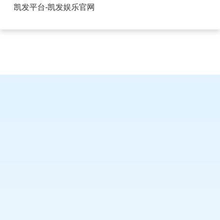
深圳排针排母价格走势-凯发平台
凯发平台-凯发娱乐官网