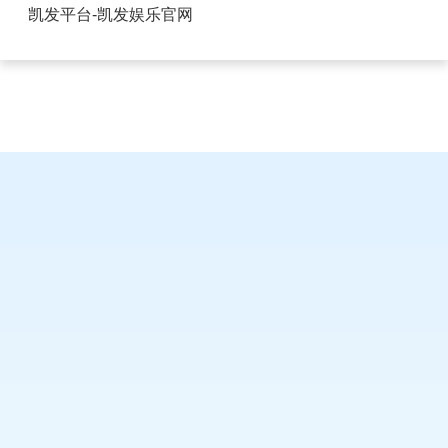
口碑好的排针排母货源充足-凯发平台
凯发平台-凯发娱乐官网