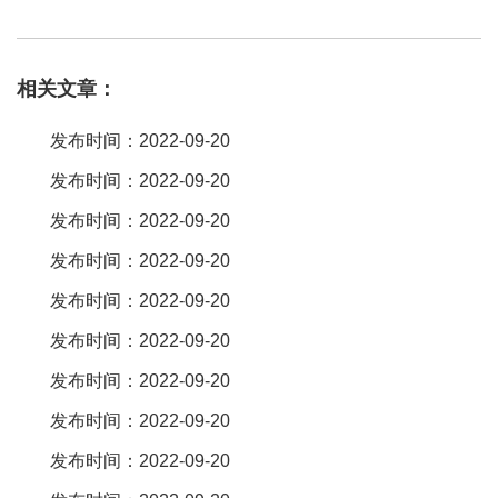
但不是电子配件厂。还是想多说一下，您最好别匿。
排针排母
连接
器型号cs10-16tz，具有优势如下1插拔式方便拆卸2冠簧插孔结构，
相关文章：
多线连接，接触可靠3每两位一组，可组合所有偶数位4电流电压客
户任意选择5有短接功能。 那肯定是台湾欧盈电子， 源头工厂，生
发布时间：2022-09-20
产技术比较成熟，品质比较有保障。
排针排母
连接器是很常用的一
发布时间：2022-09-20
种电子元件，应用很广泛。我也经常会用到，百斯特电子的可以去
发布时间：2022-09-20
看看。 美诚达电子 百度有。 建议选择 “ 深圳市爱德威电子科技有限
公司”。
发布时间：2022-09-20
发布时间：2022-09-20
发布时间：2022-09-20
发布时间：2022-09-20
发布时间：2022-09-20
发布时间：2022-09-20