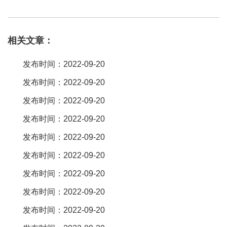
接器是一种广泛应用于电子、电器、仪表中的通用连接器件，主要
起到电流或信号传输的作用。通常排母与。2。54mm排针系列：
相关文章：
2。54mm单排针，单排双塑，180度，h=1。5/2。0/2。5mm 2。
54mm双排针，双排双塑，180度，h=1。5/2。0/2。5mm 2。
发布时间：2022-09-20
54mm单/双排弱，90度，h=1。5/2。0/2。5mm 2。54mm单/双排
发布时间：2022-09-20
针，smt，h=1。5/2。0/2。排针和ic座没啥关系，图片所示是排
发布时间：2022-09-20
针，ic座就是插ic的座子，ic是啥形状，座子就是对应的形状。定位
柱有2种，一种是内定位柱，一种是耳定位柱。排母端子类型: u端子
发布时间：2022-09-20
和y端子u型端子，接触有3个面一般塑高低的用u型端子y型端子，接
发布时间：2022-09-20
触有2个面一般塑高高的用y型端子 3排母检测项目：1、排针与排母
发布时间：2022-09-20
的整体高度。2。54间距双排插针直插180度的正常尺寸是11。6mm
发布时间：2022-09-20
如是双排90度13。8和18。8mm，如下面图可以参考一下 。你问的
发布时间：2022-09-20
我还真的有知道，君奥连接器就因为性能优，用这类的商户多。
发布时间：2022-09-20